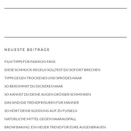
NEUESTE BEITRÄGE
FILM TIPPS FÜR FASHION-FANS
DIESE SCHMUCK-REGELN SOLLTEST DU SOFORT BRECHEN
TIPPS GEGEN TROCKENES UND SPRÖDES HAAR
SO BEKOMMST DU DICKERES HAAR
SO KANNST DU DEINE AUGEN GRÖSSER SCHMINKEN
DAS SIND DIE TRENDFRISUREN FÜR MÄNNER
SO HÖRT DEINE KLEIDUNG AUF ZU FUSSELN
NATÜRLICHE MITTEL GEGEN HAARAUSFALL
BROW BAKING: EIN NEUER TREND FÜR EURE AUGENBRAUEN