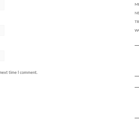
M
N
T
W
 next time I comment.