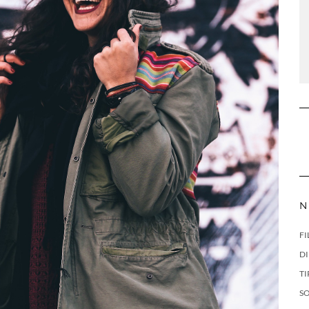
N
FI
DI
TI
S