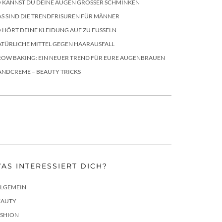
 KANNST DU DEINE AUGEN GRÖSSER SCHMINKEN
S SIND DIE TRENDFRISUREN FÜR MÄNNER
 HÖRT DEINE KLEIDUNG AUF ZU FUSSELN
TÜRLICHE MITTEL GEGEN HAARAUSFALL
ROW BAKING: EIN NEUER TREND FÜR EURE AUGENBRAUEN
ANDCREME – BEAUTY TRICKS
AS INTERESSIERT DICH?
LLGEMEIN
EAUTY
ASHION