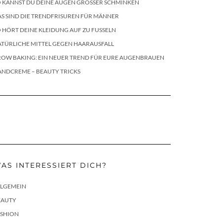
 KANNST DU DEINE AUGEN GRÖSSER SCHMINKEN
S SIND DIE TRENDFRISUREN FÜR MÄNNER
 HÖRT DEINE KLEIDUNG AUF ZU FUSSELN
TÜRLICHE MITTEL GEGEN HAARAUSFALL
ROW BAKING: EIN NEUER TREND FÜR EURE AUGENBRAUEN
ANDCREME – BEAUTY TRICKS
AS INTERESSIERT DICH?
LLGEMEIN
EAUTY
ASHION