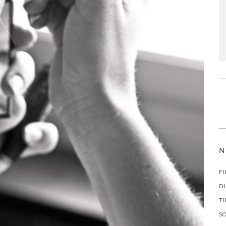
N
FI
DI
TI
S