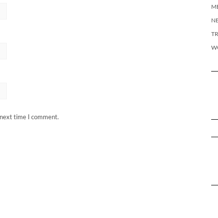
M
N
T
W
 next time I comment.