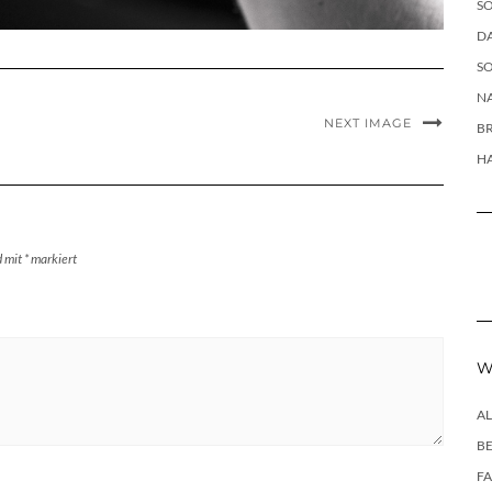
SO
DA
SO
NA
NEXT IMAGE
B
H
d mit
*
markiert
W
A
B
F