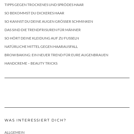
TIPPS GEGEN TROCKENES UND SPRÖDES HAAR
SO BEKOMMST DU DICKERES HAAR
SO KANNST DU DEINE AUGEN GRÖSSER SCHMINKEN
DAS SIND DIE TRENDFRISUREN FÜR MÄNNER
SO HÖRT DEINE KLEIDUNG AUF ZU FUSSELN
NATÜRLICHE MITTEL GEGEN HAARAUSFALL
BROW BAKING: EIN NEUER TREND FÜR EURE AUGENBRAUEN
HANDCREME – BEAUTY TRICKS
WAS INTERESSIERT DICH?
ALLGEMEIN