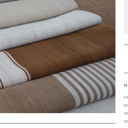
N
FI
DI
TI
S