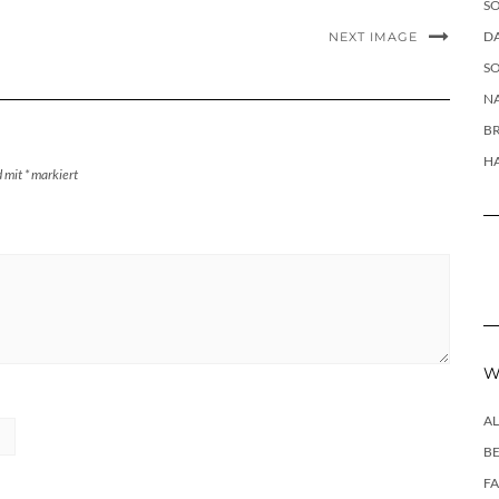
SO
DA
NEXT IMAGE
SO
NA
B
H
d mit
*
markiert
W
A
B
F