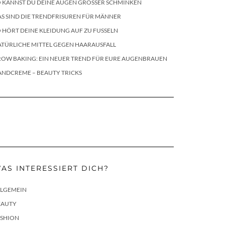
 KANNST DU DEINE AUGEN GRÖSSER SCHMINKEN
S SIND DIE TRENDFRISUREN FÜR MÄNNER
 HÖRT DEINE KLEIDUNG AUF ZU FUSSELN
TÜRLICHE MITTEL GEGEN HAARAUSFALL
ROW BAKING: EIN NEUER TREND FÜR EURE AUGENBRAUEN
ANDCREME – BEAUTY TRICKS
AS INTERESSIERT DICH?
LLGEMEIN
EAUTY
ASHION