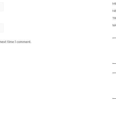
M
N
T
W
 next time I comment.