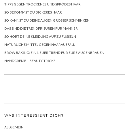
TIPPS GEGEN TROCKENES UND SPRÖDES HAAR
SO BEKOMMST DU DICKERES HAAR
SO KANNST DU DEINE AUGEN GRÖSSER SCHMINKEN
DAS SIND DIE TRENDFRISUREN FÜR MÄNNER
SO HÖRT DEINE KLEIDUNG AUF ZU FUSSELN
NATÜRLICHE MITTEL GEGEN HAARAUSFALL
BROW BAKING: EIN NEUER TREND FÜR EURE AUGENBRAUEN
HANDCREME – BEAUTY TRICKS
WAS INTERESSIERT DICH?
ALLGEMEIN