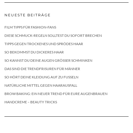
NEUESTE BEITRÄGE
FILM TIPPS FÜR FASHION-FANS
DIESE SCHMUCK-REGELN SOLLTEST DU SOFORT BRECHEN
TIPPS GEGEN TROCKENES UND SPRÖDES HAAR
SO BEKOMMST DU DICKERES HAAR
SO KANNST DU DEINE AUGEN GRÖSSER SCHMINKEN
DAS SIND DIE TRENDFRISUREN FÜR MÄNNER
SO HÖRT DEINE KLEIDUNG AUF ZU FUSSELN
NATÜRLICHE MITTEL GEGEN HAARAUSFALL
BROW BAKING: EIN NEUER TREND FÜR EURE AUGENBRAUEN
HANDCREME – BEAUTY TRICKS