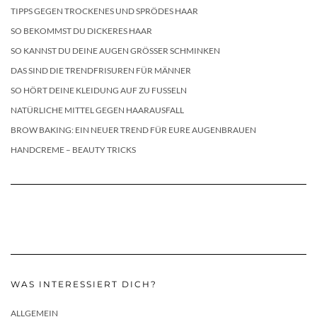
TIPPS GEGEN TROCKENES UND SPRÖDES HAAR
SO BEKOMMST DU DICKERES HAAR
SO KANNST DU DEINE AUGEN GRÖSSER SCHMINKEN
DAS SIND DIE TRENDFRISUREN FÜR MÄNNER
SO HÖRT DEINE KLEIDUNG AUF ZU FUSSELN
NATÜRLICHE MITTEL GEGEN HAARAUSFALL
BROW BAKING: EIN NEUER TREND FÜR EURE AUGENBRAUEN
HANDCREME – BEAUTY TRICKS
WAS INTERESSIERT DICH?
ALLGEMEIN