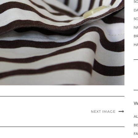
SO
DA
SO
NA
B
H
W
NEXT IMAGE
A
B
F