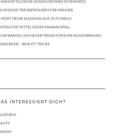
 KANNST DU DEINE AUGEN GRÖSSER SCHMINKEN
S SIND DIE TRENDFRISUREN FÜR MÄNNER
 HÖRT DEINE KLEIDUNG AUF ZU FUSSELN
TÜRLICHE MITTEL GEGEN HAARAUSFALL
ROW BAKING: EIN NEUER TREND FÜR EURE AUGENBRAUEN
ANDCREME – BEAUTY TRICKS
AS INTERESSIERT DICH?
LLGEMEIN
EAUTY
ASHION