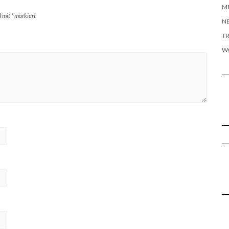
M
d mit
*
markiert
N
T
W