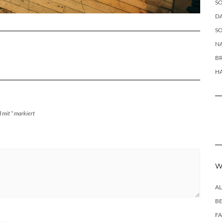
SO
DA
SO
NA
B
H
d mit
*
markiert
W
A
B
F