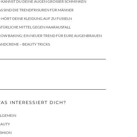
 KANNST DU DEINE AUGEN GRÖSSER SCHMINKEN
S SIND DIE TRENDFRISUREN FÜR MÄNNER
 HÖRT DEINE KLEIDUNG AUF ZU FUSSELN
TÜRLICHE MITTEL GEGEN HAARAUSFALL
ROW BAKING: EIN NEUER TREND FÜR EURE AUGENBRAUEN
ANDCREME – BEAUTY TRICKS
AS INTERESSIERT DICH?
LLGEMEIN
EAUTY
ASHION