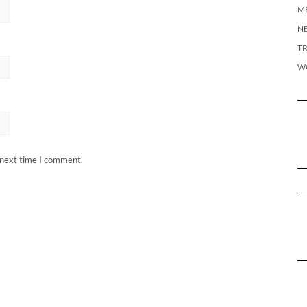
M
N
T
W
 next time I comment.