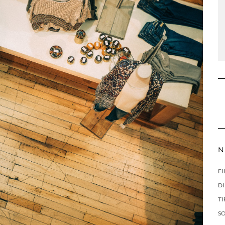
N
FI
DI
TI
S