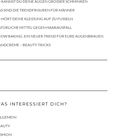
 KANNST DU DEINE AUGEN GRÖSSER SCHMINKEN
S SIND DIE TRENDFRISUREN FÜR MÄNNER
 HÖRT DEINE KLEIDUNG AUF ZU FUSSELN
TÜRLICHE MITTEL GEGEN HAARAUSFALL
ROW BAKING: EIN NEUER TREND FÜR EURE AUGENBRAUEN
ANDCREME – BEAUTY TRICKS
AS INTERESSIERT DICH?
LLGEMEIN
EAUTY
ASHION