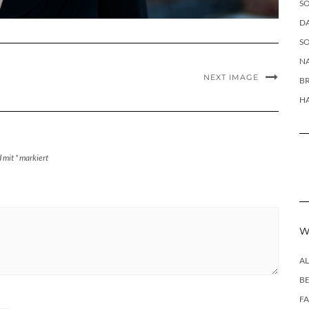
SO
DA
SO
NA
NEXT IMAGE
B
H
d mit
*
markiert
W
A
B
F