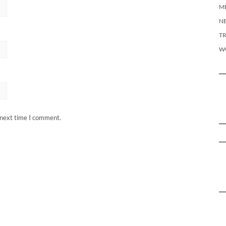
M
N
T
W
 next time I comment.