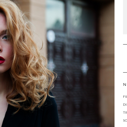
N
FI
DI
TI
S