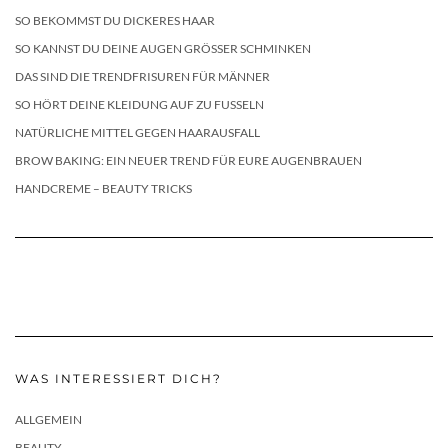
SO BEKOMMST DU DICKERES HAAR
SO KANNST DU DEINE AUGEN GRÖSSER SCHMINKEN
DAS SIND DIE TRENDFRISUREN FÜR MÄNNER
SO HÖRT DEINE KLEIDUNG AUF ZU FUSSELN
NATÜRLICHE MITTEL GEGEN HAARAUSFALL
BROW BAKING: EIN NEUER TREND FÜR EURE AUGENBRAUEN
HANDCREME – BEAUTY TRICKS
WAS INTERESSIERT DICH?
ALLGEMEIN
BEAUTY