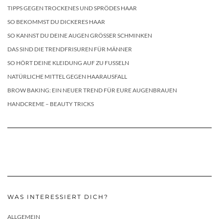
TIPPS GEGEN TROCKENES UND SPRÖDES HAAR
SO BEKOMMST DU DICKERES HAAR
SO KANNST DU DEINE AUGEN GRÖSSER SCHMINKEN
DAS SIND DIE TRENDFRISUREN FÜR MÄNNER
SO HÖRT DEINE KLEIDUNG AUF ZU FUSSELN
NATÜRLICHE MITTEL GEGEN HAARAUSFALL
BROW BAKING: EIN NEUER TREND FÜR EURE AUGENBRAUEN
HANDCREME – BEAUTY TRICKS
WAS INTERESSIERT DICH?
ALLGEMEIN