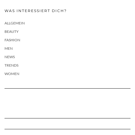
WAS INTERESSIERT DICH?
ALLGEMEIN
BEAUTY
FASHION
MEN
NEWS
TRENDS
WOMEN