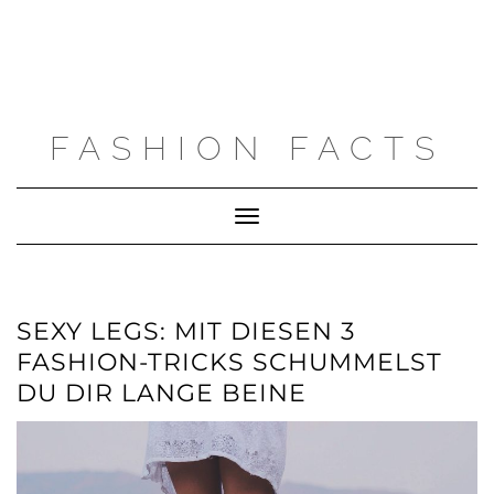
FASHION FACTS
Toggle
Navigation
SEXY LEGS: MIT DIESEN 3
FASHION-TRICKS SCHUMMELST
DU DIR LANGE BEINE