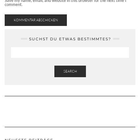
Save my name, email, and website in this browser for the next time I
comment.
SUCHST DU ETWAS BESTIMMTES?
SEARCH