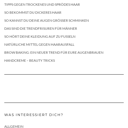
TIPPS GEGEN TROCKENES UND SPRÖDES HAAR
SO BEKOMMST DU DICKERES HAAR
SO KANNST DU DEINE AUGEN GRÖSSER SCHMINKEN
DAS SIND DIE TRENDFRISUREN FÜR MÄNNER
SO HÖRT DEINE KLEIDUNG AUF ZU FUSSELN
NATÜRLICHE MITTEL GEGEN HAARAUSFALL
BROW BAKING: EIN NEUER TREND FÜR EURE AUGENBRAUEN
HANDCREME – BEAUTY TRICKS
WAS INTERESSIERT DICH?
ALLGEMEIN