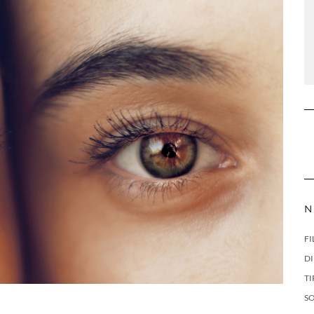
N
FI
DI
TI
S