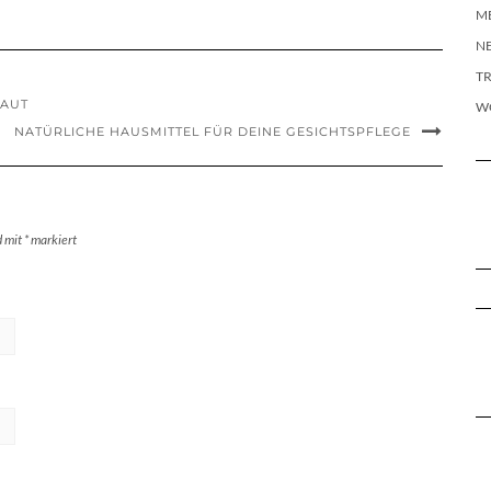
M
N
T
HAUT
W
NATÜRLICHE HAUSMITTEL FÜR DEINE GESICHTSPFLEGE
d mit
*
markiert