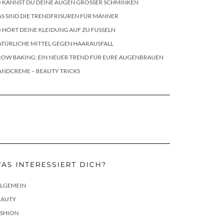
 KANNST DU DEINE AUGEN GRÖSSER SCHMINKEN
S SIND DIE TRENDFRISUREN FÜR MÄNNER
 HÖRT DEINE KLEIDUNG AUF ZU FUSSELN
TÜRLICHE MITTEL GEGEN HAARAUSFALL
ROW BAKING: EIN NEUER TREND FÜR EURE AUGENBRAUEN
ANDCREME – BEAUTY TRICKS
AS INTERESSIERT DICH?
LLGEMEIN
EAUTY
ASHION