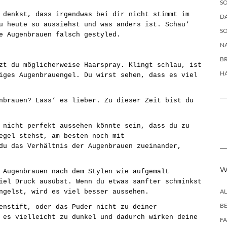
SO
 denkst, dass irgendwas bei dir nicht stimmt im
DA
u heute so aussiehst und was anders ist. Schau‘
SO
ne Augenbrauen falsch gestyled.
NA
B
zt du möglicherweise Haarspray. Klingt schlau, ist
H
iges Augenbrauengel. Du wirst sehen, dass es viel
nbrauen? Lass‘ es lieber. Zu dieser Zeit bist du
 nicht perfekt aussehen könnte sein, dass du zu
egel stehst, am besten noch mit
du das Verhältnis der Augenbrauen zueinander,
W
 Augenbrauen nach dem Stylen wie aufgemalt
iel Druck ausübst. Wenn du etwas sanfter schminkst
A
angelst, wird es viel besser aussehen.
B
enstift, oder das Puder nicht zu deiner
 es vielleicht zu dunkel und dadurch wirken deine
F