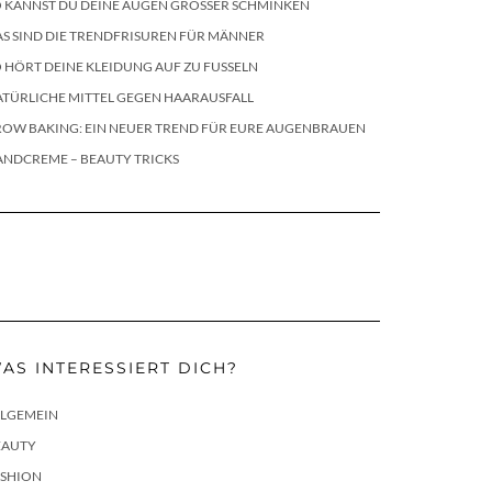
 KANNST DU DEINE AUGEN GRÖSSER SCHMINKEN
S SIND DIE TRENDFRISUREN FÜR MÄNNER
 HÖRT DEINE KLEIDUNG AUF ZU FUSSELN
TÜRLICHE MITTEL GEGEN HAARAUSFALL
ROW BAKING: EIN NEUER TREND FÜR EURE AUGENBRAUEN
ANDCREME – BEAUTY TRICKS
AS INTERESSIERT DICH?
LLGEMEIN
EAUTY
ASHION