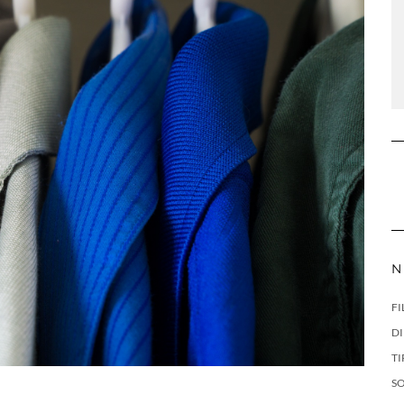
N
FI
DI
TI
S