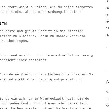
SO
 so groß? Weißt du nicht, wie du deine Klamotten
DA
 und Tricks, wie du mehr Ordnung in deinen
SO
NA
REN
B
er erste und größte Schritt in die richtige
H
leider zu Kleidern, Hosen zu Hosen. Versuche
e zu übertragen.
ch an und was kannst du loswerden? Mit ein wenig
übersichtlicher gestalten.
‘ an deine Kleidung nach Farben zu sortieren. So
aus und wirkt sogar richtig aufgeräumt und
W
A
ie du einfach nur im Wahn gekauft hast, die du
B
 vor jedem Kauf, ob du dieses oder jenes Teil
F
einen Farben greifst und auf hochwertige Stoffe