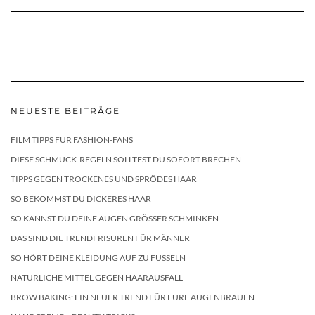
NEUESTE BEITRÄGE
FILM TIPPS FÜR FASHION-FANS
DIESE SCHMUCK-REGELN SOLLTEST DU SOFORT BRECHEN
TIPPS GEGEN TROCKENES UND SPRÖDES HAAR
SO BEKOMMST DU DICKERES HAAR
SO KANNST DU DEINE AUGEN GRÖSSER SCHMINKEN
DAS SIND DIE TRENDFRISUREN FÜR MÄNNER
SO HÖRT DEINE KLEIDUNG AUF ZU FUSSELN
NATÜRLICHE MITTEL GEGEN HAARAUSFALL
BROW BAKING: EIN NEUER TREND FÜR EURE AUGENBRAUEN